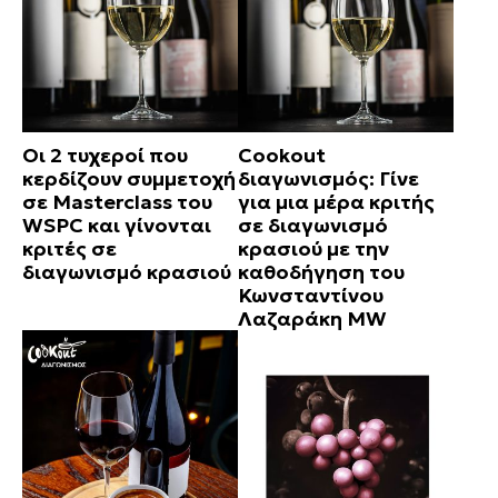
Οι 2 τυχεροί που
Cookout
κερδίζουν συμμετοχή
διαγωνισμός: Γίνε
σε Masterclass του
για μια μέρα κριτής
WSPC και γίνονται
σε διαγωνισμό
κριτές σε
κρασιού με την
διαγωνισμό κρασιού
καθοδήγηση του
Κωνσταντίνου
Λαζαράκη MW