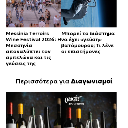
Messinia Terroirs
Μπορεί το διάστημα
Wine Festival 2026: Η
να έχει «γεύση»
Μεσσηνία
βατόμουρου; Τι λένε
αποκαλύπτει τον
οι επιστήμονες
αμπελώνα και τις
γεύσεις της
Περισσότερα για
Διαγωνισμοί