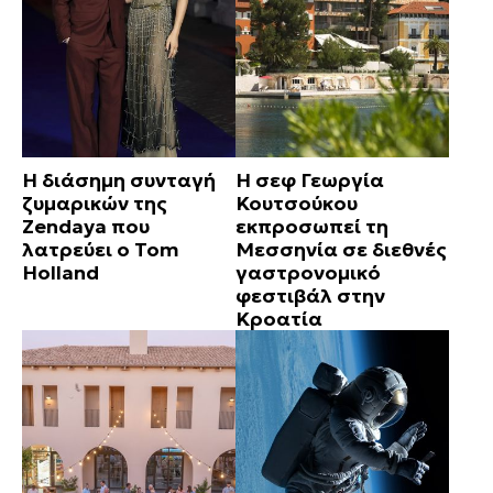
Η διάσημη συνταγή
Η σεφ Γεωργία
ζυμαρικών της
Κουτσούκου
Zendaya που
εκπροσωπεί τη
λατρεύει ο Tom
Μεσσηνία σε διεθνές
Holland
γαστρονομικό
φεστιβάλ στην
Κροατία