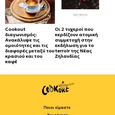
Cookout
Οι 2 τυχεροί που
διαγωνισμός:
κερδίζουν ατομική
Ανακάλυψε τις
συμμετοχή στην
ομοιότητες και τις
εκδήλωση για το
διαφορές μεταξύ του
terroir της Νέας
κρασιού και του
Ζηλανδίας
καφέ
Ποιοι είμαστε