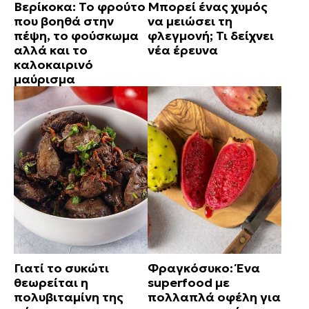
Βερίκοκα: Το φρούτο
Μπορεί ένας χυμός
που βοηθά στην
να μειώσει τη
πέψη, το φούσκωμα
φλεγμονή; Τι δείχνει
αλλά και το
νέα έρευνα
καλοκαιρινό
μαύρισμα
Γιατί το συκώτι
Φραγκόσυκο: Ένα
θεωρείται η
superfood με
πολυβιταμίνη της
πολλαπλά οφέλη για