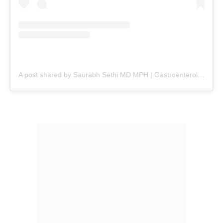
A post shared by Saurabh Sethi MD MPH | Gastroenterologist (@doctor.sethi)