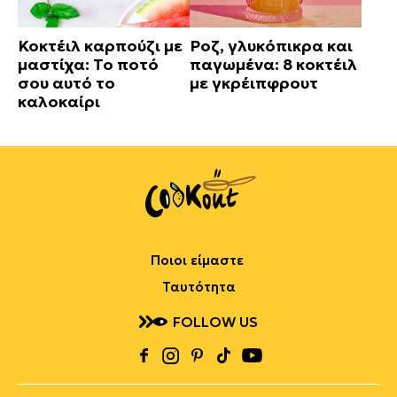
Κοκτέιλ καρπούζι με
Ροζ, γλυκόπικρα και
μαστίχα: Το ποτό
παγωμένα: 8 κοκτέιλ
σου αυτό το
με γκρέιπφρουτ
καλοκαίρι
Ποιοι είμαστε
Ταυτότητα
FOLLOW US