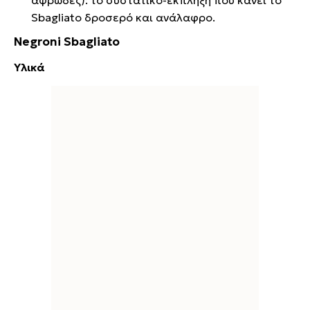
αφρώδες): το συστατικό-έκπληξη που κάνει το
Sbagliato δροσερό και ανάλαφρο.
Negroni Sbagliato
Υλικά