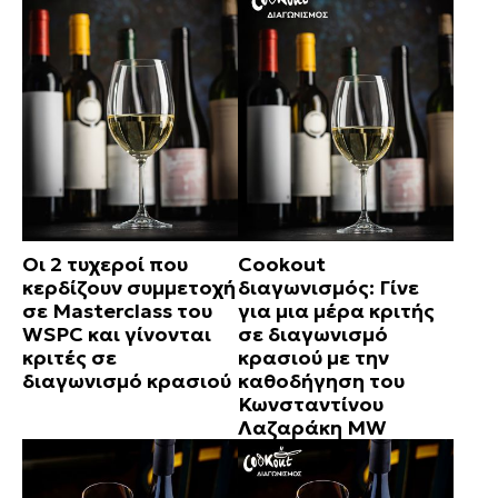
Οι 2 τυχεροί που
Cookout
κερδίζουν συμμετοχή
διαγωνισμός: Γίνε
σε Masterclass του
για μια μέρα κριτής
WSPC και γίνονται
σε διαγωνισμό
κριτές σε
κρασιού με την
διαγωνισμό κρασιού
καθοδήγηση του
Κωνσταντίνου
Λαζαράκη MW