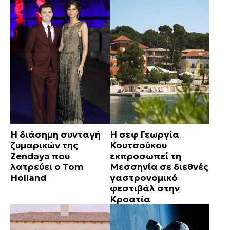
Η διάσημη συνταγή
Η σεφ Γεωργία
ζυμαρικών της
Κουτσούκου
Zendaya που
εκπροσωπεί τη
λατρεύει ο Tom
Μεσσηνία σε διεθνές
Holland
γαστρονομικό
φεστιβάλ στην
Κροατία