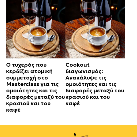
Ο τυχερός που
Cookout
κερδίζει ατομική
διαγωνισμός:
συμμετοχή στο
Ανακάλυψε τις
Masterclass για τις
ομοιότητες και τις
ομοιότητες και τις
διαφορές μεταξύ του
διαφορές μεταξύ του
κρασιού και του
κρασιού και του
καφέ
καφέ