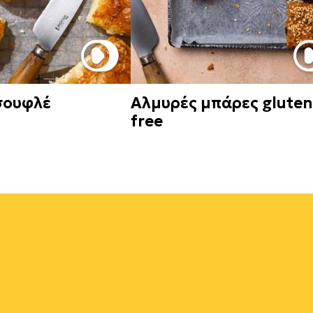
σουφλέ
Aλμυρές μπάρες gluten
free