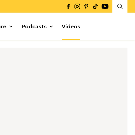
ure
Podcasts
Videos
Καρποί + Σπόροι
Μυρωδικά
Γκρανόλες + Μπάρες
α