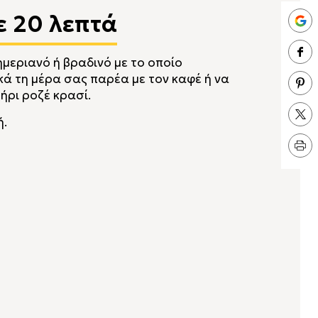
 20 λεπτά
ημεριανό ή βραδινό με το οποίο
κά τη μέρα σας παρέα με τον καφέ ή να
τήρι ροζέ κρασί.
ή.