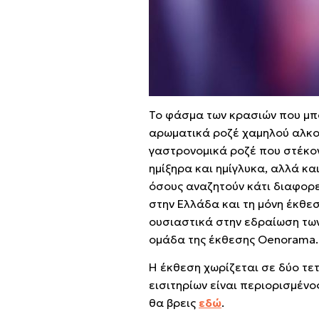
Το φάσμα των κρασιών που μπο
αρωματικά ροζέ χαμηλού αλκοό
γαστρονομικά ροζέ που στέκον
ημίξηρα και ημίγλυκα, αλλά κα
όσους αναζητούν κάτι διαφορε
στην Ελλάδα και τη μόνη έκθεσ
ουσιαστικά στην εδραίωση των
ομάδα της έκθεσης Oenorama.
Η έκθεση χωρίζεται σε δύο τετ
εισιτηρίων είναι περιορισμέν
θα βρεις
εδώ
.