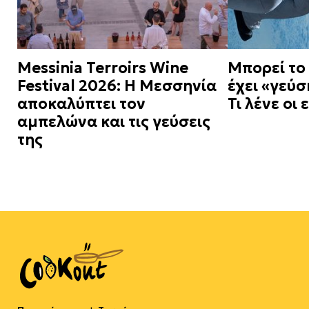
Messinia Terroirs Wine
Μπορεί το
Festival 2026: Η Μεσσηνία
έχει «γεύ
αποκαλύπτει τον
Τι λένε οι
αμπελώνα και τις γεύσεις
της