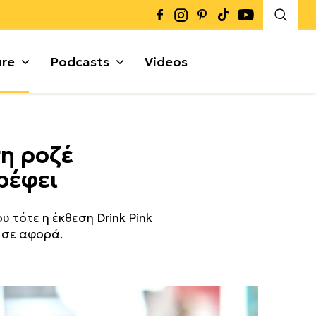
ure
Podcasts
Videos
Καρποί + Σπόροι
ση ροζέ
Μυρωδικά
Γκρανόλες + Μπάρες
ρέφει
α
 τότε η έκθεση Drink Pink
Ν σε αφορά.