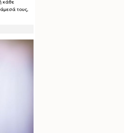
δή κάθε
νάμεσά τους,