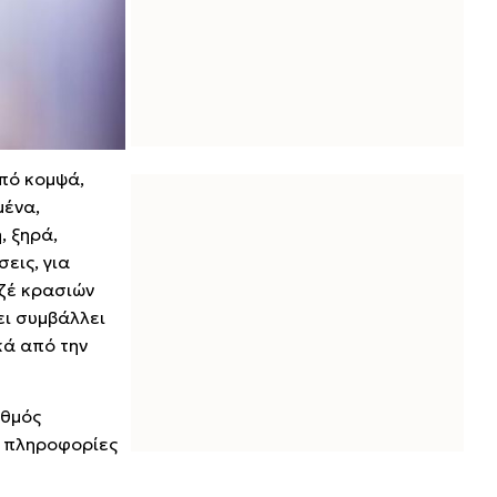
από κομψά,
μένα,
, ξηρά,
εις, για
οζέ κρασιών
ει συμβάλλει
κά από την
ιθμός
ς πληροφορίες