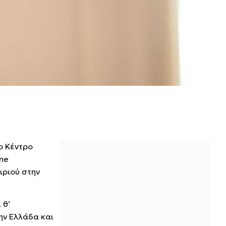
ο Κέντρο
ine
ιριού στην
 θ’
ην Ελλάδα και