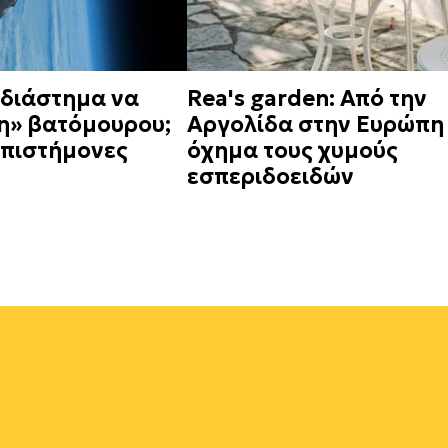
 διάστημα να
Rea's garden: Από την
ση» βατόμουρου;
Αργολίδα στην Ευρώπη
 επιστήμονες
όχημα τους χυμούς
εσπεριδοειδών