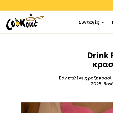
Συνταγές
Αλεύρ
Γλυκά
Drink 
Αλλαν
Μους 
κρασ
Αρνί +
Τούρτε
Αυγά
Κέικ +
Εάν επιλέγεις ροζέ κρασί
Γαλοπ
Μπισκ
2025, Rosé